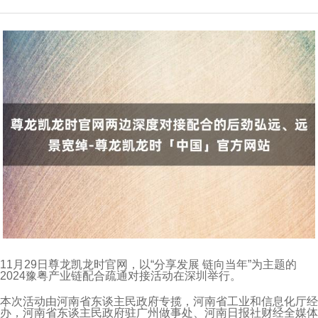
11月29日尊龙凯龙时官网，以“分享发展 链向当年”为主题的
2024豫粤产业链配合疏通对接活动在深圳举行。
本次活动由河南省东谈主民政府专揽，河南省工业和信息化厅经
办，河南省东谈主民政府驻广州做事处、河南日报社财经全媒体