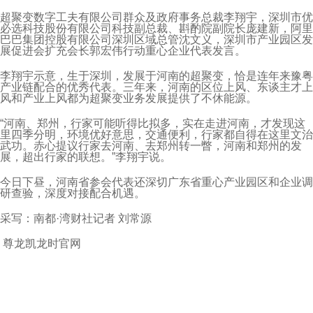
超聚变数字工夫有限公司群众及政府事务总裁李翔宇，深圳市优
必选科技股份有限公司科技副总裁、斟酌院副院长庞建新，阿里
巴巴集团控股有限公司深圳区域总管沈文义，深圳市产业园区发
展促进会扩充会长郭宏伟行动重心企业代表发言。
李翔宇示意，生于深圳，发展于河南的超聚变，恰是连年来豫粤
产业链配合的优秀代表。三年来，河南的区位上风、东谈主才上
风和产业上风都为超聚变业务发展提供了不休能源。
“河南、郑州，行家可能听得比拟多，实在走进河南，才发现这
里四季分明，环境优好意思，交通便利，行家都自得在这里文治
武功。赤心提议行家去河南、去郑州转一瞥，河南和郑州的发
展，超出行家的联想。”李翔宇说。
今日下昼，河南省参会代表还深切广东省重心产业园区和企业调
研查验，深度对接配合机遇。
采写：南都·湾财社记者 刘常源
尊龙凯龙时官网