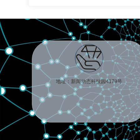
地址：新闻动态科技园4179号