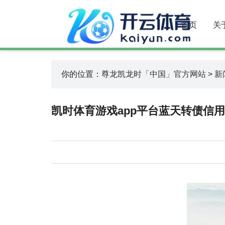
首页
关
你的位置：
尊龙凯龙时「中国」官方网站
>
新
凯时体育游戏app平台蓝天转债信用