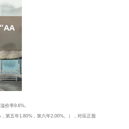
溢价率9.6%。
%，第五年1.80%，第六年2.00%。），对应正股