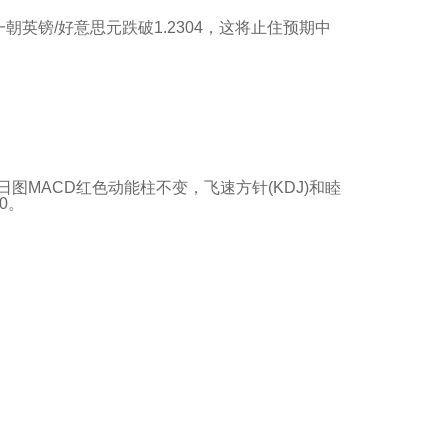
英镑/好意思元跌破1.2304，这将止住预期中
日图MACD红色动能柱不变，飞速方针(KDJ)和睦
0。