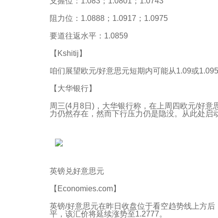
支握位：1.083；1.0801；1.0743
阻力位：1.0888；1.0917；1.0975
要道往返水平：1.0859
【Kshitij】
咱们展望欧元/好意思元短期内可能从1.09或1.0
【大华银行】
周三(4月8日)，大华银行称，在上周四欧元/好意
力仍然存在，然而下行压力仍是隐没。从此处启动，
英镑兑好意思元
【Economies.com】
英镑/好意思元在昨日收盘位于看空趋势线上方后
平，该汇价将延续涨势至1.2777。