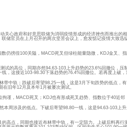
启动关心政府和好意思联储为消弱疫情形成的经济挫伤而推出的
，联储官员在上月召开的两次坚苦会议上，愈发惦记疫情大致迅
数仍徬徨100关隘，MACD死叉但绿柱能量隐微，KDJ金叉、
试的高位，同期亦然94.63-103上升趋势的23.6%回撤位，
线，这接近103-98.30下落趋势的76.4%回撤位。若再度上破
林带中轨；跌破后寄望98.25一线，这是3月下旬跌势的低点，有
，同期在旧年12月及本年1月被屡次测试。
齿拘谨，MACD死叉；KDJ也有形成死叉趋势、指数位于40近
然本周涉及的低点。下破后寄望98.80一线，这是94.63-103
涉及的高点，同期也接近布林带中轨，有一定阻力。上破后料再行
指数将重返101-103轰动区间，区间内先关心101.90一线，这