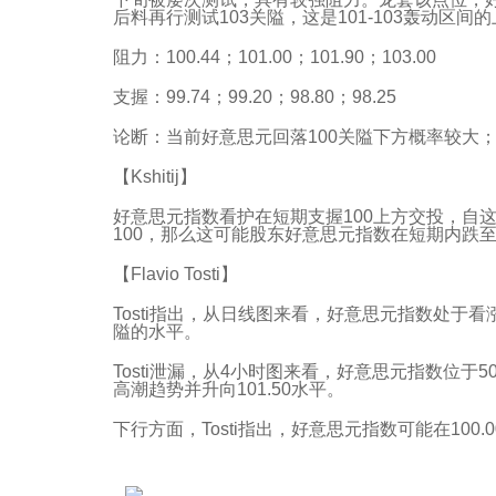
后料再行测试103关隘，这是101-103轰动区间
阻力：100.44；101.00；101.90；103.00
支握：99.74；99.20；98.80；98.25
论断：当前好意思元回落100关隘下方概率较大；
【Kshitij】
好意思元指数看护在短期支握100上方交投，自
100，那么这可能股东好意思元指数在短期内跌至9
【Flavio Tosti】
Tosti指出，从日线图来看，好意思元指数处于看
隘的水平。
Tosti泄漏，从4小时图来看，好意思元指数位于5
高潮趋势并升向101.50水平。
下行方面，Tosti指出，好意思元指数可能在100.00