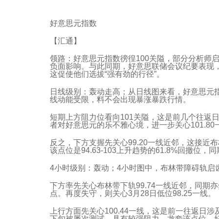
好意思元指数
【汇通】
领路：好意思元指数徬徨100关隘，部分分析师
负面影响。与此同期，好意思联储会议纪要表现
这促使他们选拔“强有劲的行径”。
日线级别：轰动走高；从日线图来看，好意思元指
线动能受限，料不会出现暴涨暴跌行情。
短期上方阻力位看向101关隘，这是前几个往返日测
者对好意思元的乐不雅心境，进一步关心101.80一
反之，下方支握先关心99.20一线近邻，这接近布
该点位是94.63-103上升趋势的61.8%回撤位
4小时级别：轰动；4小时图中，布林带障碍轨启
下方率先关心布林带下轨99.74一线近邻，同期亦
点。再度失守，则关心3月28日低位98.25一线。
上行方面先关心100.44一线，这是前一往返日
下旬被屡次测试，具有较强阻力。龙套该点位，好意思元