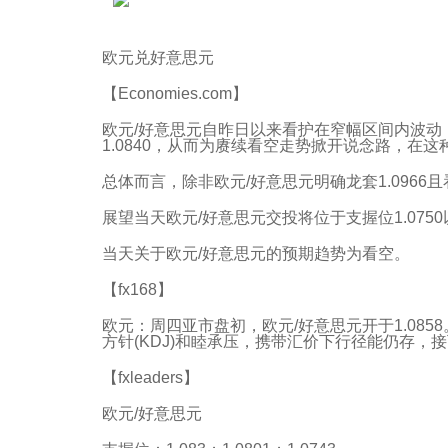
欧元兑好意思元
【Economies.com】
欧元/好意思元自昨日以来看护在窄幅区间内波动，
1.0840，从而为赓续看空走势掀开说念路，在这种
总体而言，除非欧元/好意思元明确龙套1.096
展望当天欧元/好意思元交投将位于支握位1.0750以
当天关于欧元/好意思元的预期趋势为看空。
【fx168】
欧元：周四亚市盘初，欧元/好意思元开于1.08
方针(KDJ)和睦承压，携带汇价下行径能仍存，接
【fxleaders】
欧元/好意思元