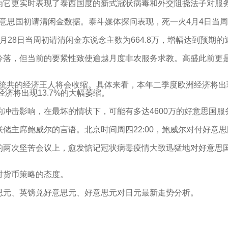
为它更实时表现了泰西国度的新式冠状病毒和外交阻挠法子对服
好意思国初请清闲金数据。泰斗媒体探问表现，死一火4月4日当
28日当周初请清闲金东说念主数为664.8万，增幅达到预期的
冷落，但当前的要紧性致使逾越月度非农服务求教。高盛此前更是
凿统共的经济王人将会收缩。具体来看，本年二季度欧洲经济将出
经济将出现13.7%的大幅萎缩。
冲击影响，在最坏的情状下，可能有多达4600万的好意思国服
储主席鲍威尔的言语。北京时间周四22:00，鲍威尔对付好意
的两次坚苦会议上，愈发惦记冠状病毒疫情大致迅猛地对好意思
对货币策略的态度。
思元、英镑兑好意思元、好意思元对日元最新走势分析。