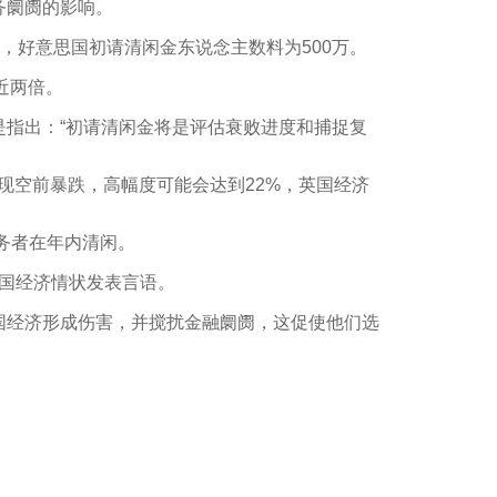
务阛阓的影响。
周，好意思国初请清闲金东说念主数料为500万。
近两倍。
指出：“初请清闲金将是评估衰败进度和捕捉复
现空前暴跌，高幅度可能会达到22%，英国经济
务者在年内清闲。
思国经济情状发表言语。
国经济形成伤害，并搅扰金融阛阓，这促使他们选