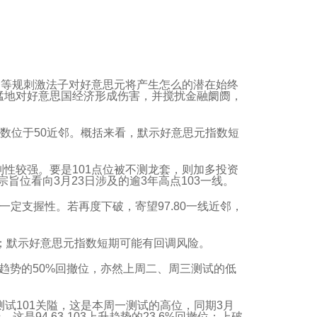
相等规刺激法子对好意思元将产生怎么的潜在始终
猛地对好意思国经济形成伤害，并搅扰金融阛阓，
指数位于50近邻。概括来看，默示好意思元指数短
压制性较强。要是101点位被不测龙套，则加多投资
，宗旨位看向3月23日涉及的逾3年高点103一线。
一定支握性。若再度下破，寄望97.80一线近邻，
邻；默示好意思元指数短期可能有回调风险。
上升趋势的50%回撤位，亦然上周二、周三测试的低
测试101关隘，这是本周一测试的高位，同期3月
是94.63-103上升趋势的23.6%回撤位；上破