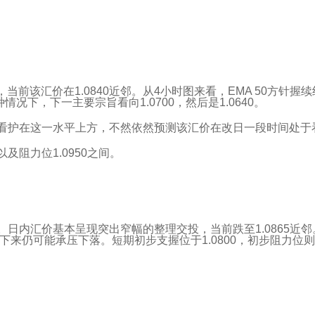
当前该汇价在1.0840近邻。从4小时图来看，EMA 50方针
情况下，下一主要宗旨看向1.0700，然后是1.0640。
6且看护在这一水平上方，不然依然预测该汇价在改日一段时间处
及阻力位1.0950之间。
58。日内汇价基本呈现突出窄幅的整理交投，当前跌至1.0865近
下来仍可能承压下落。短期初步支握位于1.0800，初步阻力位则可看