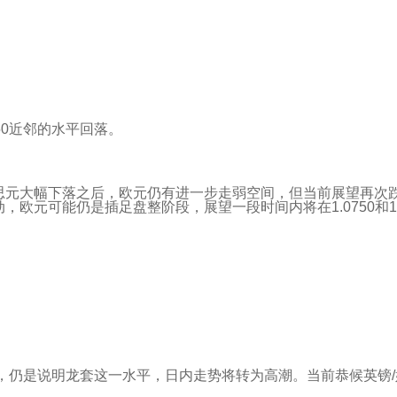
950近邻的水平回落。
思元大幅下落之后，欧元仍有进一步走弱空间，但当前展望再次跌到3月
欧元可能仍是插足盘整阶段，展望一段时间内将在1.0750和1.
，仍是说明龙套这一水平，日内走势将转为高潮。当前恭候英镑/好