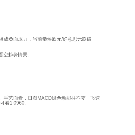
握续组成负面压力，当前恭候欧元/好意思元跌破
于看空趋势情景。
邻。手艺面看，日图MACD绿色动能柱不变，飞速
1.0960。