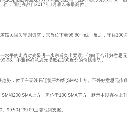
的上轨，同期亦然自2017年1月底以来最高位。
若该关隘失守则偏空，宗旨位下看98.80一线；反之，守住100
这一水平的走势对光显进一步宗旨突出要紧。倾向于合计好意思元
9-98。不雅察好意思元指数在100近邻的价钱走势。
涨趋势，位于主要浅易迁徙平均线(SMA)上方。不外好意思元指数
0 SM和200 SMA上方，但位于100 SMA下方，默示中期存在
、99.50和99.00近邻找到支握。