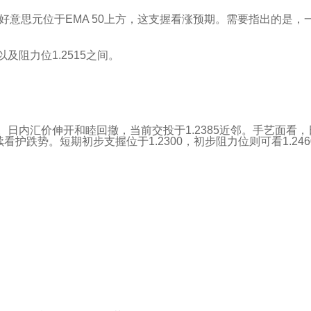
好意思元位于EMA 50上方，这支握看涨预期。需要指出的是，一朝
及阻力位1.2515之间。
5。日内汇价伸开和睦回撤，当前交投于1.2385近邻。手艺面看，
跌势。短期初步支握位于1.2300，初步阻力位则可看1.246