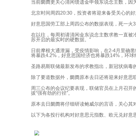
当前阛阓更关心清闲馈遗金申领东说念主数，因
北京时间周四20:30，投资者将迎来备受关心的
好意思国劳工部上周四公布的数据表现，死一火3月
在以往，每周初请清闲金东说念主数求教一直被
苏开启的最实时的硬数据。”
日前摩根大通泄漏，受疫情影响，在2-4月里确
将暴跌4.2%，好意思国经济也将暴跌14%，环球
圣路易斯联储最新发布的求教指出，新冠状病毒的
除了要道数据外，阛阓原本去日还将迎来好意思联
周三公布的会议纪要表现，联储官员在上月召开
拔“强有劲的行径”。
原本去日阛阓将仔细研读鲍威尔的言语，关心其
以下为各投行机构对好意思元指数、欧元兑好意