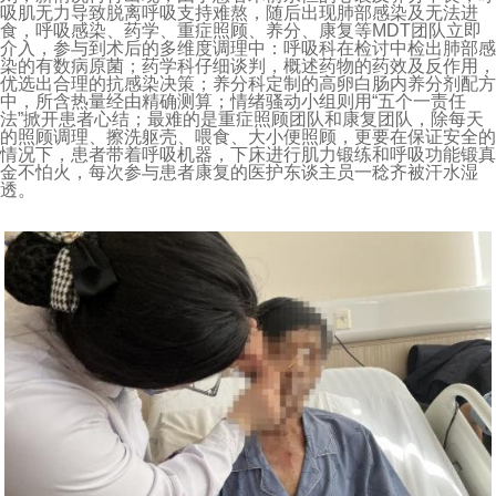
吸肌无力导致脱离呼吸支持难熬，随后出现肺部感染及无法进
食，呼吸感染、药学、重症照顾、养分、康复等MDT团队立即
介入，参与到术后的多维度调理中：呼吸科在检讨中检出肺部感
染的有数病原菌；药学科仔细谈判，概述药物的药效及反作用，
优选出合理的抗感染决策；养分科定制的高卵白肠内养分剂配方
中，所含热量经由精确测算；情绪骚动小组则用“五个一责任
法”掀开患者心结；最难的是重症照顾团队和康复团队，除每天
的照顾调理、擦洗躯壳、喂食、大小便照顾，更要在保证安全的
情况下，患者带着呼吸机器，下床进行肌力锻练和呼吸功能锻真
金不怕火，每次参与患者康复的医护东谈主员一稔齐被汗水湿
透。