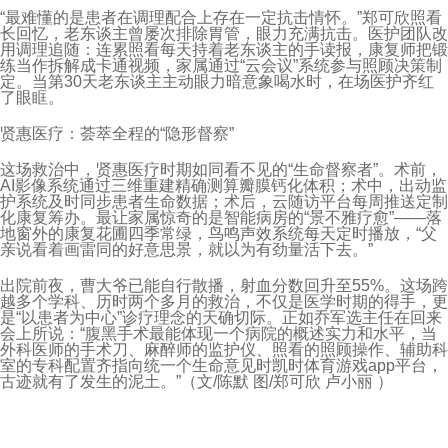
“最难懂的是患者在调理配合上存在一定抗击情怀。”郑可欣照看
长回忆，老东谈主曾屡次排除胃管，眼力充满抗击。医护团队改
用调理追随：连累照看每天持着老东谈主的手读报，康复师把锻
练当作拆解成卡通视频，家属通过“云会议”系统参与照顾决策制
定。当第30天老东谈主主动眼力暗意象喝水时，在场医护齐红
了眼眶。
贤惠医疗：荟萃全程的“隐形督察”
这场救治中，贤惠医疗时期如同看不见的“生命督察者”。术前，
AI影像系统通过三维重建精确测算瓣膜钙化体积；术中，出动监
护系统及时同步患者生命数据；术后，云随访平台每周推送定制
化康复筹办。最让家属惊奇的是智能病房的“景不雅疗愈”——落
地窗外的康复花圃四季常绿，鸟鸣声效系统每天定时播放，“父
亲说看着画雷同的好意思景，就以为有劲量活下去。”
出院前夜，曹大爷已能自行散播，射血分数回升至55%。这场跨
越多个学科、历时两个多月的救治，不仅是医学时期的得手，更
是“以患者为中心”诊疗理念的天确切际。正如乔军选主任在回来
会上所说：“腹黑手术最能体现一个病院的概述实力和水平，当
外科医师的手术刀、麻醉师的监护仪、照看的照顾操作、辅助科
室的专科配置齐指向统一个生命意见时凯时体育游戏app平台，
古迹就有了发生的泥土。”（文/陈默 图/郑可欣 卢小丽 ）