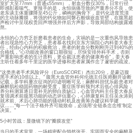
室扩大至77mm（普通≤55mm），射血分数仅30%，日常行径
即感彰着喘气。更辣手的是，永恒病痛导致的严重养分不良，使
老东谈主体重骤降至45公斤，嶙峋的胸骨下，是钙化进度荒漠
的主动脉瓣膜，将强的钙化物如同磐石般镶嵌血管壁，在腹黑超
声检讨中呈现权贵回声增强并伴后方声影，导致局部结构披露难
熬。
永恒的心力穷乏折磨着患者的生命，灾祸的是一次重伤风导致患
者出现急性心力穷乏，患者慕名找到京东方病院心内科姜大春主
任，经由心内科的积极救治，患者的射血分数刚刚升迁到40%的
合格线，“心功能改善的窗口期很短，尽快安排外科手术，否则
严重影响患者的生计质料，更会裁汰患者的健康寿命”，姜大春
主听任着多年千里淀的医学进修和患者家属作念了邃密的疏浚。
“这类患者手术风险评分（EuroSCORE）杰出20分，是豪迈腹
黑手术的10倍以上。” 腹黑大血管外科何伦德主任医师翻开诊断
记载，多学科屡次征询的印迹明晰可见：麻醉科担忧乐龄患者对
麻醉肌松稳固药物的耐受度，重症医学科预判术后低心排风险，
养分科测算逐日需补充的卵白质缺口，心血管内科主任姜大春反
复强调术前腹黑功能的动态评估重心，心肺康复科主任吴永涛则
就术前、术后心肺功能的骚动时机及改善筹办建议科学建
议……“每一个法子格外齐可能致命，必须用‘全链条念念维’制定
决策。”
5小时苦战：显微镜下的“瓣膜攻坚”
当日的手术室里，一场精密配合悄然张开。牢固而安全的麻醉及