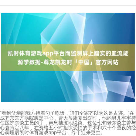
“看到父亲能我方持着勺子吃饭，咱们全家齐以为这是古迹。”在
成齐京东方病院腹黑中心，曹大爷康复出院时，他的男儿牢牢持
住医护东谈主员的手，声息抽泣地说谈。这位七旬老东谈主曾与
心衰肯定八年，在资格五小时担惊受怕的手术和六十个昼夜的经
心调理后凯时体育游戏app平台，终于迎来更生。