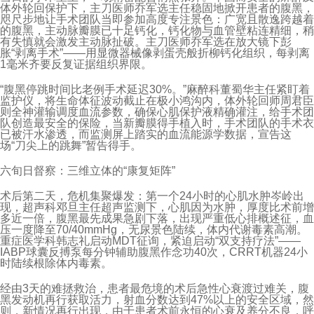
体外轮回保护下，主刀医师乔军选主任稳固地掀开患者的腹黑，
咫尺步地让手术团队当即参加高度专注景色：广宽且散逸跨越着
的腹黑，主动脉瓣膜已十足钙化，钙化物与血管壁粘连精细，稍
有失慎就会激发主动脉扯破。主刀医师乔军选在放大镜下彭
胀“剥离手术”——用显微器械像剥蛋壳般折柳钙化组织，每剥离
1毫米齐要反复证据组织界限。
“腹黑停跳时间比老例手术延迟30%。”麻醉科董蜀华主任紧盯着
监护仪，将生命体征波动截止在极小鸿沟内，体外轮回师周君臣
则全神灌输调度血流参数，确保心肌保护液精确灌注，给手术团
队创造最安全的保险，当新瓣膜得手植入时，手术团队的手术衣
已被汗水渗透，而监测屏上踏实的血流能源学数据，宣告这
场“刀尖上的跳舞”暂告得手。
六旬日督察：三维立体的“康复矩阵”
术后第二天，危机集聚爆发：第一个24小时的心肌水肿岑岭出
现，超声科邓旦主任超声监测下，心肌因为水肿，厚度比术前增
多近一倍，腹黑最先成果急剧下落，出现严重低心排概述征，血
压一度降至70/40mmHg，无尿景色陆续，体内代谢毒素高潮。
重症医学科韩志礼启动MDT征询，紧迫启动“双支持疗法”——
IABP球囊反搏泵每分钟辅助腹黑作念功40次，CRRT机器24小
时陆续根除体内毒素。
经由3天的难拯救治，患者最危境的术后急性心衰渡过难关，腹
黑发动机再行获取活力，射血分数达到47%以上的安全区域，然
则，新情况再行出现，由于患者术前永恒的心衰及养分不良，呼