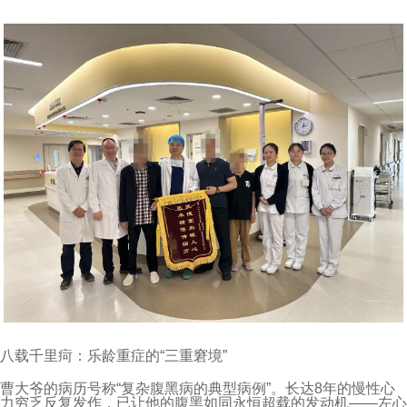
八载千里疴：乐龄重症的“三重窘境”
曹大爷的病历号称“复杂腹黑病的典型病例”。长达8年的慢性心
力穷乏反复发作，已让他的腹黑如同永恒超载的发动机——左心